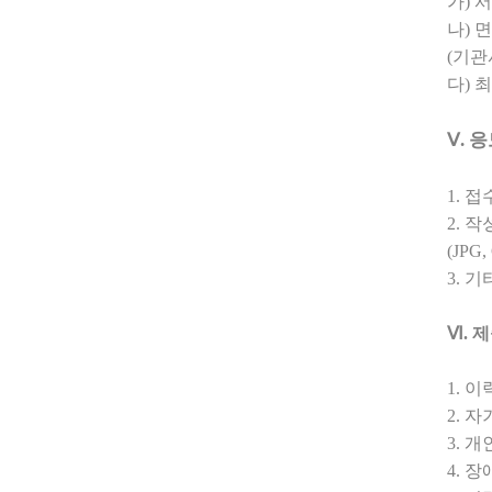
가
)
나
)
(
기관
다
)
최
Ⅴ
.
응
1.
접
2.
작
(JPG,
3.
기
Ⅵ
.
제
1.
이
2.
자
3.
개
4.
장