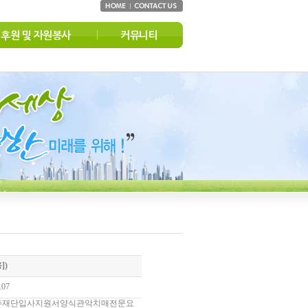
후원 및 자원봉사
커뮤니티
])
.07
주재단입사지원서양식관악치매전문요