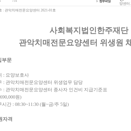
731
양센터.
호
:
관악치매전문요양센터
2021-01
호
사회복지법인한주재단
관악치매전문요양센터 위생원 채
집부문
위
:
요양보호사
무
:
관악치매전문요양센터 위생업무 담당
수
:
관악치매전문요양센터 종사자 인건비 지급기준표
69
0,000
원
)
무시간
: 08:30~11:30 (
월
~
금
/
주
5
일
)
원자격