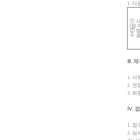
1.
다
①
(
법 
②
범
※
결
Ⅲ
.
채
1.
서
2.
면
3.
최
Ⅳ
.
접
1.
접
2.
심