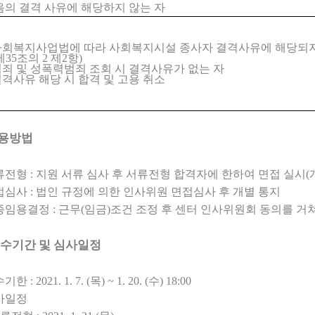
음의 결격 사유에 해당하지 않는 자
사회복지사업법에 따라 사회복지시설 종사자 결격사유에 해당되지
제
35
조의
2
제
2
항
)
죄 및 성폭력범죄 조회 시 결격사유가 없는 자
격사유 해당 시 합격 및 고용 취소
용방법
류전형
:
지원 서류 심사 후 서류전형 합격자에 한하여 면접 실시
(
접심사
:
법인 규정에 의한 인사위원 면접심사 후 개별 통지
종임용결정
:
근무
(
임금
)
조건 조정 후 센터 인사위원회 동의를 거
수기간 및 심사일정
수기한
: 2021. 1. 7. (
목
) ~ 1. 20. (
수
) 18:00
사일정