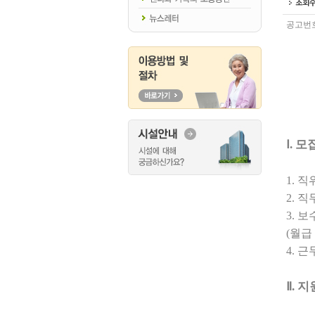
공고번
Ⅰ
.
모
1.
직
2.
직
3.
보
(
월급 
4.
근
Ⅱ
.
지