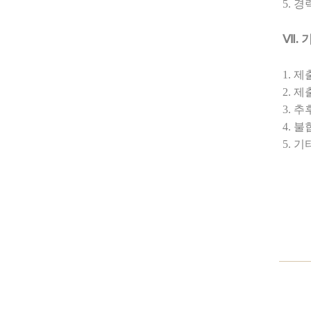
5.
경
Ⅶ
.
1.
제
2.
제
3.
추
4.
불
5.
기