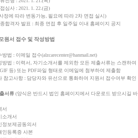
서류전형
: 2021. 1. 21.(
목
)
면접심사
: 2021. 1. 22.(
금
)
사정에 따라 변동가능
,
필요에 따라
2
차 면접 실시
)
종합격자 발표
:
최종 면접 후 일주일 이내 홈페이지 공지
모원서 접수 및 작성방법
수방법
:
이메일 접수
(alzcarecenter@hanmail.net)
성방법
:
이력서
,
자기소개서를 제외한 모든 제출서류는 스캔하여
 GIF
등
)
또는
PDF
파일 형태로 이메일에 첨부하여 제출함
타 참고사항
:
담당자와 유선으로 통화하여 지원서 접수여부 확인
출서류
(
양식은 반드시 법인 홈페이지에서 다운로드 받으시길 
력서
기소개서
인정보제공동의서
애인등록증 사본