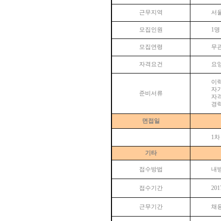
근무지역
서
모집인원
1
명
모집연령
무
자격요건
요
이
자
준비서류
자
경
면접일
1
차
기타
접수방법
내
접수기간
2017
근무기간
채