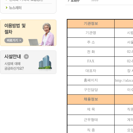
1010
기관정보
기관명
시
주 소
서
전 화
02-
FAX
02-
대표자
장 
홈페이지
http://alzc
구인담당
이
채용정보
제 목
직
근무형태
계
직 종
요